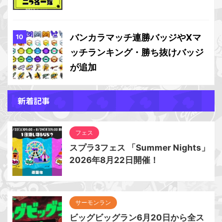
バンカラマッチ連勝バッジやXマ
ッチランキング・勝ち抜けバッジ
が追加
新着記事
フェス
スプラ3フェス 「Summer Nights」
2026年8月22日開催！
サーモンラン
ビッグビッグラン6月20日から全ス