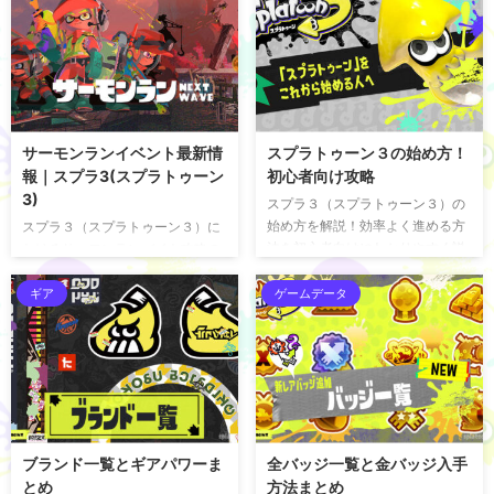
サーモンランイベント最新情
スプラトゥーン３の始め方！
報｜スプラ3(スプラトゥーン
初心者向け攻略
3)
スプラ３（スプラトゥーン３）の
始め方を解説！効率よく進める方
スプラ３（スプラトゥーン３）に
法を初心者向けにわかりやすく説
おけるサーモンランバイト攻略の
明しているぞ。おすすめの練習方
最新情報を掲載！クマフェスやビ
法や設定方法もまとめているので
ッグラン、バイトチームコンテス
ギア
ゲームデータ
参考にどうぞ！ 最初にやること
トの次の開催予定から報酬、遊び
NintendoSwitch本体に
方までまとめている。サーモンラ
「Splatoon３（スプラトゥーン
ン攻略の際の参考にどうぞ！ サー
３）」ソフトのゲームカードを挿
モンラン最新情報 ビッグラン ビッ
入またはダウンロード版をダウン
グランとは、通常のステージとは
ロードしよう。 スプラトゥーン２
異なった場所にシャケ達が襲って
の引継ぎ設定 まずはじめに、スプ
くる特別なイベントだ。街に攻め
ブランド一覧とギアパワーま
全バッジ一覧と金バッジ入手
ラトゥーン２をプレイしたことが
てきたシャケを倒して、バイター
とめ
方法まとめ
ある場合はデータの引継ぎ設定を
達が街を守るといったコンセプト