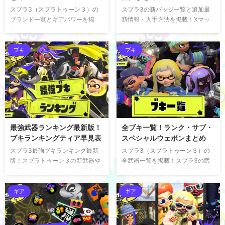
行うことができる。データを引継
になっている。金イクラ数のハイ
スプラ3（スプラトゥーン３）の
スプラ3の新バッジ一覧と追加最
ぎたい場合は必ず忘れずに設定し
スコアに応じてランキング化さ
ブランド一覧とギアパワーを掲
新情報・入手方法を掲載！Xマッ
ておこう。アカ ...
れ、上位入賞すると特別な報酬を
載！付きやすいギアパワーや付き
チ・ランク・レア・金・隠し・ク
入手できるぞ！ クマフェス ...
にくいギアパワー、新しいブラン
マサン・パルコ・シオカラ・売店
ドの追加情報もまとめている。 新
バッジなどスプラトゥーン3の全
ブキ
ブキ
ブランドが追加 エゾッコリー 新シ
部のバッジと解放条件をまとめて
ーズン3月1日から、既存のブラン
いるぞ！ 新バッジ追加！最新情報
ドである「ホッコリー」と「エゾ
新シーズン開幕とともに新しいバ
ッコ」が合併して生まれた新ブラ
ッジも追加された。各シーズンで
ンド「エゾッコリー」が追加。カ
追加されたバッジの最新情報につ
ラフルでかわいいポップなデザイ
いてまとめている。 2025夏
ンにも注目だ。 ギアとブランドに
「Sizzle Season」の新バッジ
最強武器ランキング最新版！
全ブキ一覧！ランク・サブ・
ついて ギアは「アタマ」「フク」
2025夏では、「各ブキの熟練度
ブキランキングティア早見表
スペシャルウェポンまとめ
「クツ」の3種類 スプラトゥーン
★6～★10バッジ」、「ブキチバ
３では身につける服装のことを
ッジ」、新ブキバッジが追加され
スプラ3最強ブキランキング最新
スプラ3（スプラトゥーン３）の
「ギア」と呼び、「アタマ」「フ
るぞ！ ※バッジについて、量が多
版！スプラトゥーン３の新武器や
全武器一覧を掲載！スプラ3の武
ク」「クツ」の3種類 ...
いので随 ...
人気のおすすめブキティア表を掲
器一覧の入手ランク、新武器を追
載！武器ランキングや強いブキが
加した全てのブキのサブウェポ
気になる方はこの記事をチェッ
ン・スペシャルウェポンについて
ギア
ギア
ク！ スプラ3最強武器ランキング
もまとめているぞ。 武器一覧 スプ
X～S+最強武器ランキング Xラン
ラ3（スプラトゥーン３）の全武
ク (ティア1) スクスロ ジムワイパ
器一覧の種類はイカの通り。 サブ