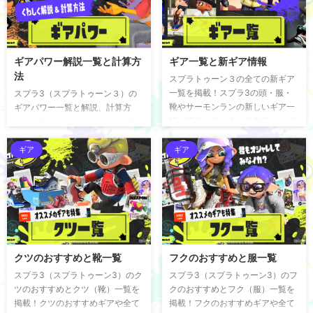
ー S+ランク (ティア2) クアッド
ウェポンとは 武器にはそれぞれサ
リッター バレル シャプマ シマネ
ブウェポンが決まっていて、基本
スシコラ チャーコラ スプコラ 96
的なスプラッシュボムであれば小
デコ S～A最強武器ランキング Sラ
さなインクのかたまりを投げるよ
ギアパワー解説一覧と計算方
ギア一覧と新ギア情報
ンク (ティア3) スシ デュアル バケ
うなイメージだ。サブウェポンに
法
スロ ヒッセン 52ガロン わかば ボ
もさまざまな種類があり、単にイ
スプラトゥーン３の全ての新ギア
トル スピコラ バケデコ もみ ...
ンクを投げるだけでなくトラップ
一覧を掲載！スプラ3の頭・服・
スプラ3（スプラトゥーン３）の
をしかけたりシールド効果のある
靴やサーモンランの新しいギア一
ギアパワー一覧と解説、計算方
サブウェポンなども存在す ...
覧も追加しているので参考にして
法、ギアパワーのつきやすいブラ
みてはイカだろうか。 ギア一覧 ギ
ンドとギアパワー効果について掲
ア一覧 アタマ一覧 フク一覧 クツ
載！Splatoon3のギアパワー一覧
ギア
ギア
一覧 新ギア！2023春シーズンの
はこの記事をチェック！ ギアパワ
追加ギア一覧 2023春シーズンの
ー一覧 スプラトゥーン３の各ギア
アタマギア一覧 2ラインメッシュ
パワーの解説はイカにそれぞれ詳
5パネルキャップ アローバンドブ
しくまとめている。解説に出てく
ラック アローバンドホワイト イカ
るギアパワーの計算・表記方法に
ノルディック イカンカン ウインタ
ついてわからない場合は、イカの
ーボンボン エゾッコメッシュ エゾ
計算方法についても読んでもらい
クツのおすすめと靴一覧
フクのおすすめと服一覧
ッコリーボーラー オクタグラス カ
たい。 編集部 ギアパワーの内容・
モキャップスイトン カモキャップ
解説は、今後のアップデート情報
スプラ3（スプラトゥーン3）のク
スプラ3（スプラトゥーン3）のフ
ドトン カモヘッドホ ...
や環境を考慮した上で随時更新し
ツのおすすめとクツ（靴）一覧を
クのおすすめとフク（服）一覧を
ていくぞ。独自に検証した調査内
掲載！クツのおすすめギアや全て
掲載！フクのおすすめギアや全て