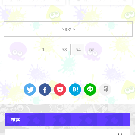
容も追加していく ...
の靴一覧をまとめている。スプラ
の服一覧をまとめている。スプラ
3の最強クツ（靴）ギア攻略の際
3の最強フク（服）ギア攻略の際
の参考にどうぞ！ おすすめのクツ
の参考にどうぞ！ おすすめのフク
（靴） 能力で選ぶのがおすすめ！
（服） 能力で選ぶのがおすすめ！
クツのギアで悩んだ時は、とりあ
フクのギアで悩んだ時は、とりあ
Next »
えず能力で選ぶのがおすすめだ。
えず能力で選ぶのがおすすめだ。
クツのギアに付くギアパワーによ
フクのギアに付くギアパワーによ
って能力がアップする。 どんな場
って能力がアップする。 どんな場
1
…
53
54
55
面でも使いやすい基本ギアパワー
面でも使いやすい基本ギアパワー
であるイカ速、ステルスジャンプ
であるイカ速、イカ忍が付いてい
が付いているクツギアがとくにお
るフクギアがとくにおすすめ！ イ
すすめ！ ステルスジャンプのクツ
カ忍のフク一覧 アイスグラデT エ
一覧 カモスニーカードトン キャン
ゾッコパーカーアズキ ガチホワイ
バスHiマッシ ...
ト さくらエ ...
検索