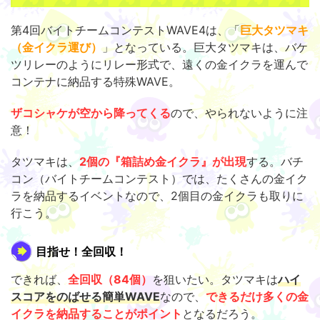
第4回バイトチームコンテストWAVE4は、「
巨大タツマキ
（金イクラ運び）
」となっている。巨大タツマキは、バケ
ツリレーのようにリレー形式で、遠くの金イクラを運んで
コンテナに納品する特殊WAVE。
ザコシャケが空から降ってくる
ので、やられないように注
意！
タツマキは、
2個の『箱詰め金イクラ』が出現
する。バチ
コン（バイトチームコンテスト）では、たくさんの金イク
ラを納品するイベントなので、2個目の金イクラも取りに
行こう。
目指せ！全回収！
できれば、
全回収（84個）
を狙いたい。タツマキは
ハイ
スコアをのばせる簡単WAVE
なので、
できるだけ多くの金
イクラを納品することがポイント
となるだろう。