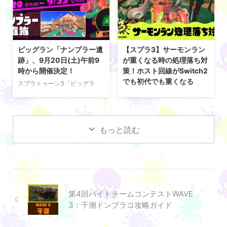
スト開催決定！ バイトチームコ
れる。今回で第13回目の開催と
ンテスト（バチコン）が、
なる。 ビッグラン「タラポート
2026年2月14日(土)午前9時よ
ショッピングパーク」開催決
り「どんぴこ闘技場」にて開催
定！ 開催日程 12月13日(土)午
される。金イクラ数のハイスコ
前9時～12月15日(月)午前9時 開
ビッグラン「ナンプラー遺
【スプラ3】サーモンラン
アを競うクマサン商会の社内行
催場所 タラポートショッピング
跡」、9月20日(土)午前9
が重くなる時の処理落ち対
事となっている。 クマサン商会
パーク ビッグランはいつから？
時から開催決定！
策！ホスト回線がSwitch2
の社内行事「バイトチームコン
ビッグランが、12月13日(土)午
でも初代でも重くなる
スプラトゥーン3「ビッグラ
テスト」の開催が告知された
前9時～12月15日(月)午前9時ま
ン」が、9月20日(土)午前9時～
サーモンランが重くなる・処理
ぞ。 期間は「2/14(土)午前9時
での期間中、ステージ「タラポ
9月22日(月)午前9時までの期間
落ちする原因・対策を徹底解
～2/16(月)午前9時」。 ステー
ートショッピングパーク」で開
中、ステージ「ナンプラー遺
説。Switch 初期モデル・
ジは「 ...
催される。今 ...
跡」で開催される。今回で第12
Switch 2 共通のラグ・不具
もっと読む
回目の開催となる。 ビッグラン
合、処理落ち対策を詳しく紹介
「ナンプラー遺跡」、9月20日
している。 サーモンランが重く
(土)午前9時から開催決定！ 開
なる時の処理落ち対策 サーモン
催日程 9月20日(土)午前9時～9
ランが重くなる 最新アップデー
月22日(月)午前9時 開催場所 ナ
ト「更新データ Ver.10.0.0」適
ンプラー遺跡 ビッグランはいつ
用後、サーモンランが重くなる
第4回バイトチームコンテストWAVE
から？ ビッグランが、9月20日
現象が相次いで報告されてい
3：干潮ドンブラコ攻略ガイド
(土)午前9時～9月22日(月)午前9
る。とくにホスト回線が
時までの期間中、ステージ「ナ
Switch 2 になると処理落ちが
ンプラー遺跡」で開催される。
顕著という声もあるが、初期