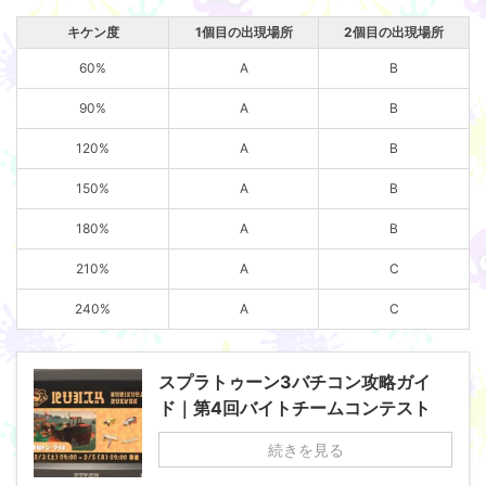
キケン度
1個目の出現場所
2個目の出現場所
60%
A
B
90%
A
B
120%
A
B
150%
A
B
180%
A
B
210%
A
C
240%
A
C
スプラトゥーン3バチコン攻略ガイ
ド｜第4回バイトチームコンテスト
続きを見る