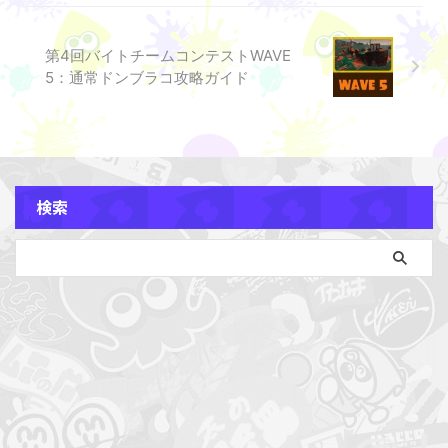
今回で第12回目の開催となる。
Switch がホストでも同様の症
クマサン ...
状が発生している。 プレイヤー
第4回バイトチームコンテストWAVE
の声 【初代Switchのサ ...
5：通常ドンブラコ攻略ガイド
検索