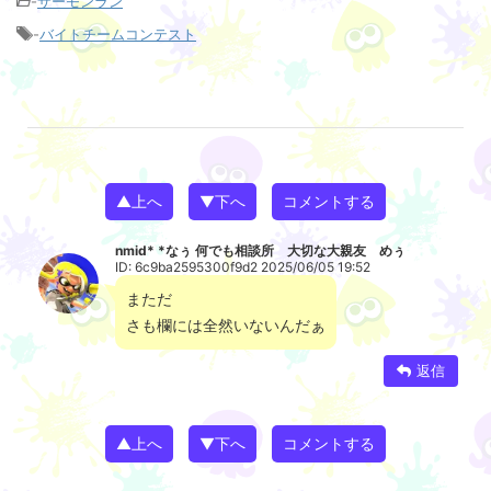
-
サーモンラン
-
バイトチームコンテスト
▲上へ
▼下へ
コメントする
nmid* *なぅ 何でも相談所 大切な大親友 めぅ
ID: 6c9ba2595300f9d2 2025/06/05 19:52
まただ
さも欄には全然いないんだぁ
返信
▲上へ
▼下へ
コメントする