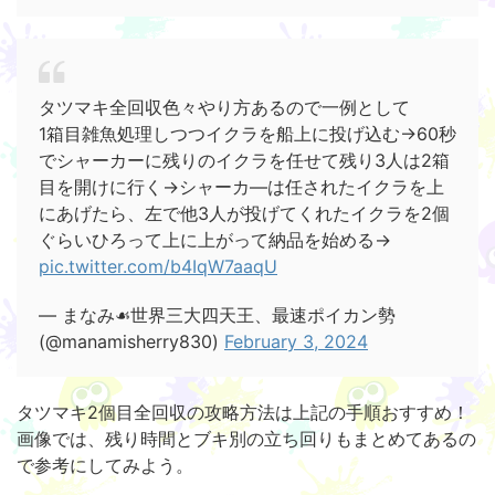
タツマキ全回収色々やり方あるので一例として
1箱目雑魚処理しつつイクラを船上に投げ込む→60秒
でシャーカーに残りのイクラを任せて残り3人は2箱
目を開けに行く→シャーカ―は任されたイクラを上
にあげたら、左で他3人が投げてくれたイクラを2個
ぐらいひろって上に上がって納品を始める→
pic.twitter.com/b4IqW7aaqU
— まなみ☙世界三大四天王、最速ポイカン勢
(@manamisherry830)
February 3, 2024
タツマキ2個目全回収の攻略方法は上記の手順おすすめ！
画像では、残り時間とブキ別の立ち回りもまとめてあるの
で参考にしてみよう。