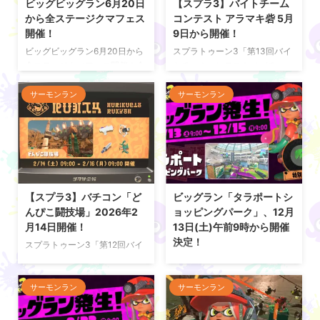
ビッグビッグラン6月20日
【スプラ3】バイトチーム
から全ステージクマフェス
コンテスト アラマキ砦 5月
開催！
9日から開催！
ビッグビッグラン6月20日から
スプラトゥーン3「第13回バイ
全ステージクマフェス開催！全
トチームコンテスト（バチコ
ステージ同時発生の特別なビッ
ン） アラマキ砦」の開催期間、
グビッグランの開催日程やイベ
攻略ガイドについて掲載してい
サーモンラン
サーモンラン
ント内容について紹介してい
る。 バイトチームコンテスト
る。 ビッグビッグラン開催！
第13回バイトチームコンテスト
全ステージクマフェス開催！ ス
開催決定！ バイトチームコンテ
プラ3(スプラトゥーン3)では、
スト（バチコン）が、2026年5
ビッグビッグランが2026年6月
月9日(土)午前9時より「アラマ
20日(土)9:00～6月22日
キ砦」にて開催される。金イク
(月)9:00に開催される。過去の
ラ数のハイスコアを競うクマサ
【スプラ3】バチコン「ど
ビッグラン「タラポートシ
ビッグラン全ステージで同時発
ン商会の社内行事となってい
んぴこ闘技場」2026年2
ョッピングパーク」、12月
生し、支給ブキはクマブキラン
る。 クマサン商会の社内行事
月14日開催！
13日(土)午前9時から開催
ダムでクマフェスとなってい
「バイトチームコンテスト」の
決定！
スプラトゥーン3「第12回バイ
る。 ボーダー 賞 ボーダー 置物
開催が告知されたぞ。 期間は
トチームコンテスト（バチコ
スプラトゥーン3「ビッグラ
金賞 135以上 金のオキモノ 銀
「5/9(土)午前9時～5/11(月)午
ン） どんぴこ闘技場」の開催期
ン」が、12月13日(土)午前9時
賞 110以上 銀のオキモノ ...
前9時」。 ステージは「アラマ
間、攻略ガイドについて掲載し
サーモンラン
サーモンラン
～12月15日(月)午前9時までの
キ砦」 ...
ている。 バイトチームコンテス
期間中、ステージ「タラポート
ト 第12回バイトチームコンテ
ショッピングパーク」で開催さ