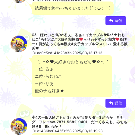
結局銀で終わっちゃいました(´；ω；｀)
返信
Öé－ほわいと:R/o*るぇ。るぁ←イカップル
♥
Re*★れも
ねこﾟらむねこ*大好き相棒猫
らりぉ←ずっと相方
るび
ー←何があっても∞親友&女子カップル♡スミレ←愛する彼
氏
♥
ID: ad0c5cd141d23b3b 2025/03/13 17:13
゜。ｰ☆♥大好きなおともだち♥☆ｰ。ﾟ
一位･るぁ
ニ位･らむねこ
三位･りあ
他の子も好き★
返信
小4の一般人Mt*もか Sr_みか*#副リダ Sa*もか #リ
ダ フレコsw-7871-5682-9401 だーくさんも、みちも
好き!! Rk.もか_*
ID: e1436be0445f0258 2025/03/13 19:23