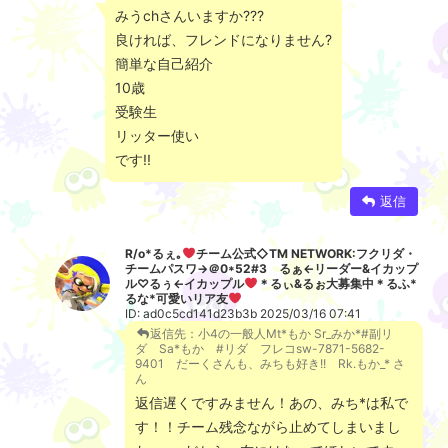
みうchさんいますか???
良ければ、フレンドになりません?
簡単な自己紹介
10歳
受験生
リッター使い
です!!
返信
R/o*るぇ｡
チーム公式◇TM NETWORK:フクリダ・
チームパスワ→＠0*52#3 るぁ←リーダー&イカップ
ル♡るぅ←イカップル
＊るぃ&るぉ大募集中＊るふ*
るな*可愛いリア友
ID: ad0c5cd141d23b3b 2025/03/16 07:41
返信先：小4の一般人Mt*もか Sr_みか*#副リ
ダ Sa*もか #リダ フレコsw-7871-5682-
9401 だーくさんも、みちも好き!! Rk.もか_* さ
ん
返信遅くですみません！あの、みち*は私で
す！！チーム残念ながら止めてしまいまし