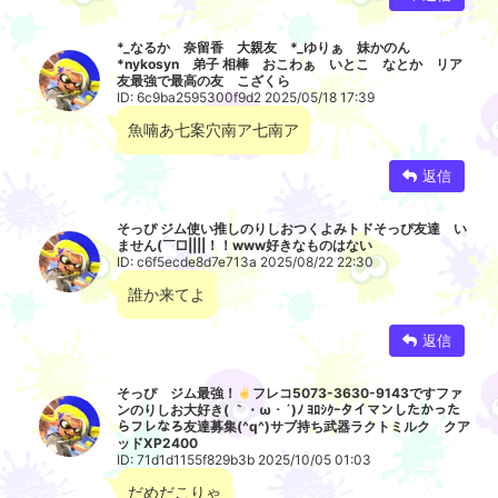
*_なるか 奈留香 大親友 *_ゆりぁ 妹かのん
*nykosyn 弟子 相棒 おこわぁ いとこ なとか リア
友最強で最高の友 こざくら
ID: 6c9ba2595300f9d2 2025/05/18 17:39
魚喃あ七案穴南ア七南ア
返信
そっぴ ジム使い推しのりしおつくよみトドそっぴ友達 い
ません(￣□||||！！www好きなものはない
ID: c6f5ecde8d7e713a 2025/08/22 22:30
誰か来てよ
返信
そっぴ ジム最強！
フレコ5073-3630-9143ですファ
ンのりしお大好き( ｀・ω・´)ﾉ ﾖﾛｼｸｰタイマンしたかった
らフレなろ友達募集(^q^)サブ持ち武器ラクトミルク クア
ッドXP2400
ID: 71d1d1155f829b3b 2025/10/05 01:03
だめだこりゃ