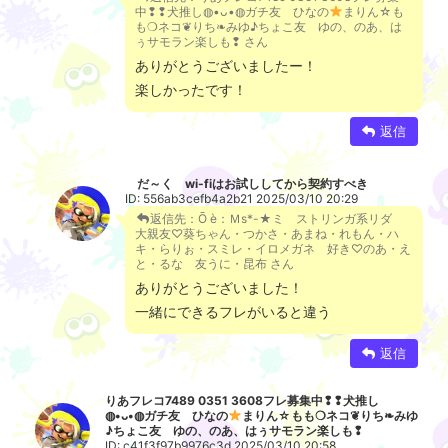
中❢❢犬推し◍⁠•⁠ᴗ⁠•⁠◍⁠ガチ友 ひなの
まりん☆も
も❍ネコ❦りち❧みゆ♪ちょこ友 ゆの、のあ、は
ぅサモラン楽しも❢ さん
ありがとうございましたー！
楽しかったです！
返信
だ～く wi-fiはお試ししてから契約すべき
ID: 556ab3cefb4a2b21 2025/03/10 20:29
返信先：Ō è：Ｍs*-★ミ ストリンガ系リダ
大親友♡葵ちゃん・つかさ・あまね・れもん・ハ
キ・らりぉ・スミレ・イロメガネ 好き♡のあ・え
と・るな 友うに・昆布 さん
ありがとうございました！
一緒にできるフレがいると違う
返信
りあフレコ7489 0351 3608フレ募集中❢❢犬推し
◍⁠•⁠ᴗ⁠•⁠◍⁠ガチ友 ひなの
まりん☆もも❍ネコ❦りち❧みゆ
♪ちょこ友 ゆの、のあ、はぅサモラン楽しも❢
ID: c41f3f97b9976c3d 2025/03/10 20:58