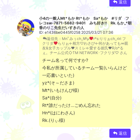
返信
小4の一般人Mt*もか Rt*もか Sa*もか #リダ フ
レコsw-7871-5682-9401 みち好き!! Rk.もか_*朝
香のりこ先生だいすきの人
ID: e1436be0445f0258 2025/03/21 07:36
返信先：Mnﾟみぅch_№μ
r*s:りりぉch_riri フ
クリダ
らりぉ←相方♡わさび←何があっても∞親
友&女子カップル
♥
スミレ←愛する彼氏
♥
R/o*る
ぇ。チーム公式◇TM NETWORK･フクリダ♡ さん
チーム名って何ですか?
今私が所属しているチーム一覧(いらんけど
一応書いといた)
yz*(そ～ださま)
Mt*(いもけんぴ様)
Sa*(自分)
Rt*誰だったけ...ごめん忘れた
Hn*(はにわさん)
Rk.(りぃ様)
返信