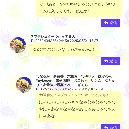
です!あと、youtuberじゃないけど、Sa*チ
ームに入ってくれませんか?
返信
スプラシュターつかってる人
ID: 8253d9435649da5b 2025/05/01 16:27
金のタツ欲しいな…（頑張るか…）
返信
*_なるか 奈留香 大親友 *_ゆりぁ 妹かのん
*nykosyn 弟子 相棒 おこわぁ いとこ なとか
リア友最強で最高の友 こざくら
ID: 6c9ba2595300f9d2 2025/05/18 17:39
返信先：スプラシュターつかってる人 さん
にゃにゃにゃにゃｎｙなやなやなやなやな
やにゃあなｙなやなやあにゃあにゃなやあ
にゃあな
返信