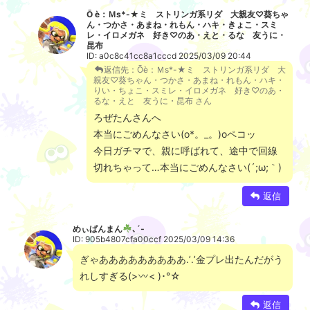
Ō è：Ｍs*-★ミ ストリンガ系リダ 大親友♡葵ちゃ
ん・つかさ・あまね・れもん・ハキ・きょこ・スミ
レ・イロメガネ 好き♡のあ・えと・るな 友うに・
昆布
ID: a0c8c41cc8a1cccd 2025/03/09 20:44
返信先：Ōè：Ｍs*-★ミ ストリンガ系リダ 大
親友♡葵ちゃん・つかさ・あまね・れもん・ハキ・
りい・ちょこ・スミレ・イロメガネ 好き♡のあ・
るな・えと 友うに・昆布 さん
ろぜたんさんへ
本当にごめんなさい(o*。_。)oペコッ
今日ガチマで、親に呼ばれて、途中で回線
切れちゃって…本当にごめんなさい(´;ω;｀)
返信
めぃぱんまん
､´‐
ID: 905b4807cfa00ccf 2025/03/09 14:36
ぎゃあああああああああ․’․’金プレ出たんだがう
れしすぎる(>
< )･°☆
返信