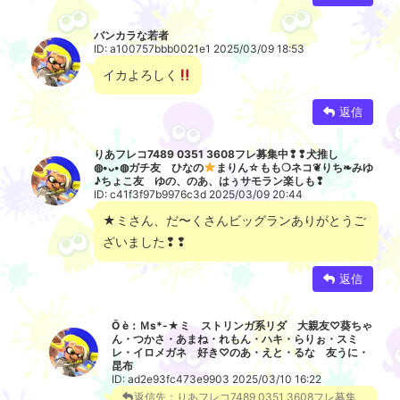
バンカラな若者
ID: a100757bbb0021e1 2025/03/09 18:53
イカよろしく
返信
りあフレコ7489 0351 3608フレ募集中❢❢犬推し
◍⁠•⁠ᴗ⁠•⁠◍⁠ガチ友 ひなの
まりん☆もも❍ネコ❦りち❧みゆ
♪ちょこ友 ゆの、のあ、はぅサモラン楽しも❢
ID: c41f3f97b9976c3d 2025/03/09 20:44
★ミさん、だ〜くさんビッグランありがとうご
ざいました❢❢
返信
Ō è：Ｍs*-★ミ ストリンガ系リダ 大親友♡葵ちゃ
ん・つかさ・あまね・れもん・ハキ・らりぉ・スミ
レ・イロメガネ 好き♡のあ・えと・るな 友うに・
昆布
ID: ad2e93fc473e9903 2025/03/10 16:22
返信先：りあフレコ7489 0351 3608フレ募集