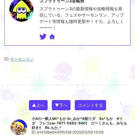
スプラトゥーン3攻略班
スプラトゥーン3の最新情報や攻略情報を発
信している。フェスやサーモンラン、アップ
デート等情報も随時更新中！イカ、よろしく
ーーー！
-
サーモンラン
▲上へ
▼下へ
コメントする
小4の一般人Mt*もか Sr_みか*#副リダ Sa*もか #リ
ダ フレコsw-7871-5682-9401 だーくさんも、みちも
好き!! Rk.もか_*
ID: e1436be0445f0258 2025/03/09 13:09