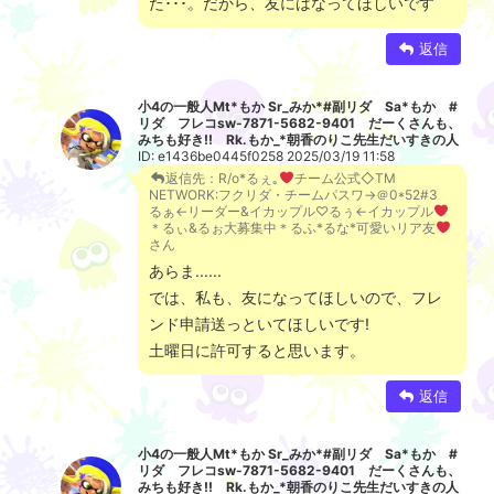
た･･･。だから、友にはなってほしいです
返信
小4の一般人Mt*もか Sr_みか*#副リダ Sa*もか #
リダ フレコsw-7871-5682-9401 だーくさんも、
みちも好き!! Rk.もか_*朝香のりこ先生だいすきの人
ID: e1436be0445f0258 2025/03/19 11:58
返信先：R/o*るぇ｡
チーム公式◇TM
NETWORK:フクリダ・チームパスワ→＠0*52#3
るぁ←リーダー&イカップル♡るぅ←イカップル
＊るぃ&るぉ大募集中＊るふ*るな*可愛いリア友
さん
あらま......
では、私も、友になってほしいので、フレ
ンド申請送っといてほしいです!
土曜日に許可すると思います。
返信
小4の一般人Mt*もか Sr_みか*#副リダ Sa*もか #
リダ フレコsw-7871-5682-9401 だーくさんも、
みちも好き!! Rk.もか_*朝香のりこ先生だいすきの人