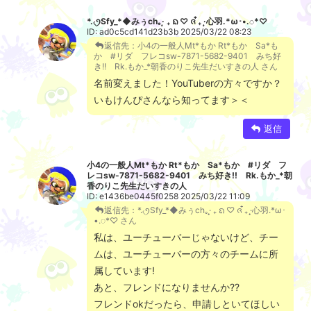
*.৻ꪆSfy_*◆みぅch｡·̩͙ ₊ ᨦ ♡ ᨩ ໋₊ ·̩͙心羽.*ω･•.◌*♡
ID: ad0c5cd141d23b3b 2025/03/22 08:23
返信先：小4の一般人Mt*もか Rt*もか Sa*も
か #リダ フレコsw-7871-5682-9401 みち好
き!! Rk.もか_*朝香のりこ先生だいすきの人 さん
名前変えました！YouTuberの方々ですか？
いもけんぴさんなら知ってます＞＜
返信
小4の一般人Mt*もか Rt*もか Sa*もか #リダ フ
レコsw-7871-5682-9401 みち好き!! Rk.もか_*朝
香のりこ先生だいすきの人
ID: e1436be0445f0258 2025/03/22 11:09
返信先：*.৻ꪆSfy_*◆みぅch｡·̩͙ ₊ ᨦ ♡ ᨩ ໋₊ ·̩͙心羽.*ω･
•.◌*♡ さん
私は、ユーチューバーじゃないけど、チー
ムは、ユーチューバーの方々のチームに所
属しています!
あと、フレンドになりませんか??
フレンドokだったら、申請しといてほしい