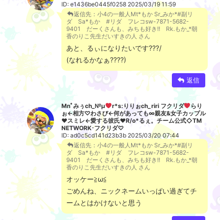
ID: e1436be0445f0258 2025/03/19 11:59
返信先：小4の一般人Mt*もか Sr_みか*#副リ
ダ Sa*もか #リダ フレコsw-7871-5682-
9401 だーくさんも、みちも好き!! Rk.もか_*朝
香のりこ先生だいすきの人 さん
あと、るぃになりたいです???/
(なれるかなぁ????)
返信
Mnﾟみぅch_№μ
r*s:りりぉch_riri フクリダ
らり
ぉ←相方♡わさび←何があっても∞親友&女子カップル
♥
スミレ←愛する彼氏
♥
R/o*るぇ。チーム公式◇TM
NETWORK･フクリダ♡
ID: ad0c5cd141d23b3b 2025/03/20 07:44
返信先：小4の一般人Mt*もか Sr_みか*#副リ
ダ Sa*もか #リダ フレコsw-7871-5682-
9401 だーくさんも、みちも好き!! Rk.もか_*朝
香のりこ先生だいすきの人 さん
オッケー≧ω≦
ごめんね、ニックネームいっぱい過ぎてチ
ームとはかけないと思う