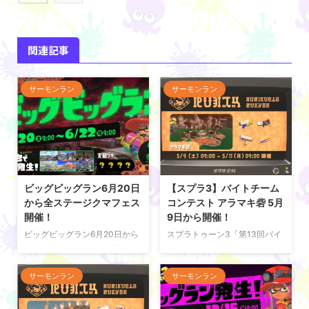
関連記事
サーモンラン
サーモンラン
ビッグビッグラン6月20日
【スプラ3】バイトチーム
から全ステージクマフェス
コンテスト アラマキ砦 5月
開催！
9日から開催！
ビッグビッグラン6月20日から
スプラトゥーン3「第13回バイ
全ステージクマフェス開催！全
トチームコンテスト（バチコ
ステージ同時発生の特別なビッ
ン） アラマキ砦」の開催期間、
グビッグランの開催日程やイベ
攻略ガイドについて掲載してい
サーモンラン
サーモンラン
ント内容について紹介してい
る。 バイトチームコンテスト
る。 ビッグビッグラン開催！
第13回バイトチームコンテスト