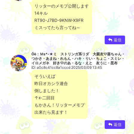
リッターのメモプ公開します
14キル
RT90-J7BD-9KNW-X9FR
ミスってたら言ってね～
返信
Ōè：Ｍs*-★ミ ストリンガ系リダ 大親友♡葵ちゃん・
つかさ・あまね・れもん・ハキ・りい・ちょこ・スミレ・
イロメガネ 好き♡のあ・るな・えと 友うに・昆布
ID: a0c8c41cc8a1cccd 2025/03/09 13:45
そういえば
昨日オカシラ連合
倒しました！
↑←二回目
もかさん！リッターメモプ
出来たら見ます！
返信