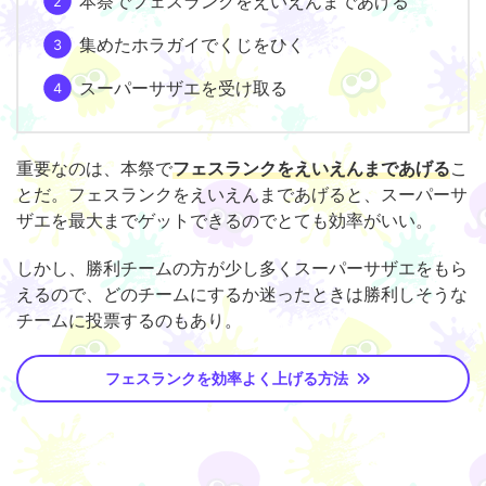
本祭でフェスランクをえいえんまであげる
集めたホラガイでくじをひく
スーパーサザエを受け取る
重要なのは、本祭で
フェスランクをえいえんまであげる
こ
とだ。フェスランクをえいえんまであげると、スーパーサ
ザエを最大までゲットできるのでとても効率がいい。
しかし、勝利チームの方が少し多くスーパーサザエをもら
えるので、どのチームにするか迷ったときは勝利しそうな
チームに投票するのもあり。
フェスランクを効率よく上げる方法