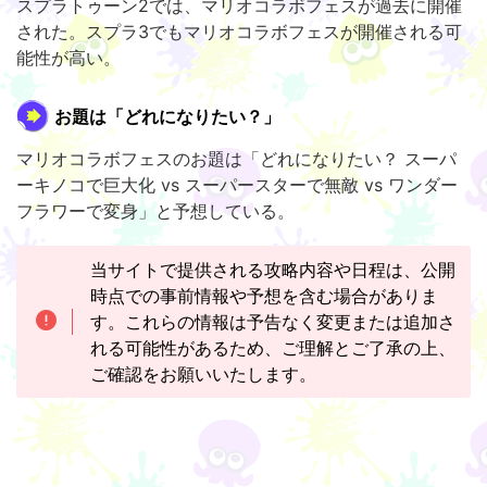
スプラトゥーン2では、マリオコラボフェスが過去に開催
された。スプラ3でもマリオコラボフェスが開催される可
能性が高い。
お題は「どれになりたい？」
マリオコラボフェスのお題は「どれになりたい？ スーパ
ーキノコで巨大化 vs スーパースターで無敵 vs ワンダー
フラワーで変身」と予想している。
当サイトで提供される攻略内容や日程は、公開
時点での事前情報や予想を含む場合がありま
す。これらの情報は予告なく変更または追加さ
れる可能性があるため、ご理解とご了承の上、
ご確認をお願いいたします。