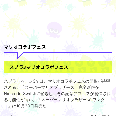
マリオコラボフェス
スプラ3マリオコラボフェス
スプラトゥーン3では、マリオコラボフェスの開催が待望
される。「スーパーマリオブラザーズ」完全新作が
Nintendo Switchに登場し、その記念にフェスが開催され
る可能性が高い。『スーパーマリオブラザーズ ワンダ
ー』は10月20日発売だ。