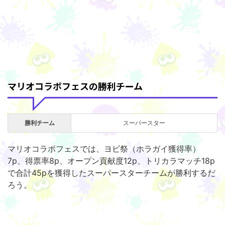
マリオコラボフェスの勝利チーム
勝利チーム
スーパースター
マリオコラボフェスでは、ヨビ祭（ホラガイ獲得率）
7p、得票率8p、オープン貢献度12p、トリカラマッチ18p
で合計45pを獲得したスーパースターチームが勝利するだ
ろう。