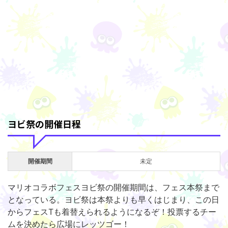
ヨビ祭の開催日程
開催期間
未定
マリオコラボフェスヨビ祭の開催期間は、フェス本祭まで
となっている。ヨビ祭は本祭よりも早くはじまり、この日
からフェスTも着替えられるようになるぞ！投票するチー
ムを決めたら広場にレッツゴー！