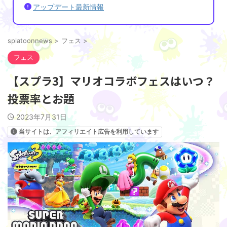
アップデート最新情報
splatoonnews
>
フェス
>
フェス
【スプラ3】マリオコラボフェスはいつ？
投票率とお題
2023年7月31日
当サイトは、アフィリエイト広告を利用しています