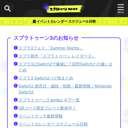
イベントカレンダー スケジュール日程
スプラトゥーン3のお知らせ
スプラ3フェス 「Summer Nights」
スプラ新作『スプラトゥーン レイダース』
スプラ3はSwitch2で爆速に？旧型Switchとの違いま
とめ
スプラ3 Switch2バグ技まとめ
Switch2 発売日・値段・性能・最新情報｜Nintendo
Switch2
スプラトゥーン3 amiibo ギア一覧
QRコード限定プレート配布中！
イベントマッチ最新情報
イベントカレンダー スケジュール日程