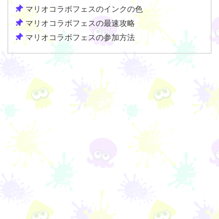
マリオコラボフェスのインクの色
マリオコラボフェスの最速攻略
マリオコラボフェスの参加方法