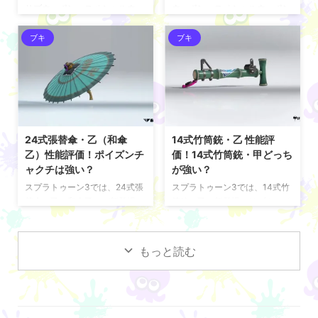
— Splatoon（スプラトゥー
pic.twitter.com/UuGaz3PF43
サブウェポン・スペシャルウェ
ウェポン・スペシャルウェポン
ン） (@Splatoo ...
— Splatoon（スプラトゥー
ポンついて掲載している。 ロン
ついて掲載している。 イグザミ
ン） (@S ...
グブラスターカスタム これは
ナー・ヒュー これは「イグザミ
ブキ
ブキ
「ロングブラスターカスタ
ナー・ヒュー」。 イグザミナー
ム」。 ロングブラスターの見た
の新たな戦い方を提案する別モ
目を純正パーツでカスタムした
デルだ。 サブウェポンの「スプ
モデルだ。 一発の爆発力が高い
ラッシュボム」や、スペシャル
メインウェポンに、サブウェポ
ウェポンの「カニタンク」で、
ンの「スプラッシュボム」とス
これまでよりどっしりとした、
ペシャルウェポンの「テイオウ
オールラウンドでの活躍が期待
24式張替傘・乙（和傘
14式竹筒銃・乙 性能評
イカ」が加わったことで、より
できそうだぞ。
乙）性能評価！ポイズンチ
価！14式竹筒銃・甲どっち
攻撃的なセットになっている。
pic.twitter.com/w7mMEBDra0
ャクチは強い？
が強い？
pic.twitter.com/Go7fiZuOJQ —
— Splatoon（スプラトゥー
スプラトゥーン3では、24式張
スプラトゥーン3では、14式竹
Splatoon（スプラトゥーン）
ン） (@SplatoonJP) May 22,
替傘・乙（和傘乙）が新登場！
筒銃・乙が新登場！サブウェポ
(@Splatoon ...
2024 ブ ...
サブウェポン・スペシャルウェ
ン・スペシャルウェポンや性能
ポンや性能評価について掲載し
評価について掲載している。
ている。 24式張替傘・乙 これ
14式竹筒銃・乙 これは「14式
もっと読む
は「24式張替傘・乙」。 24式
竹筒銃・乙」。 14式竹筒銃・
張替傘・甲のカサを異なるデザ
甲にオリジナルのデカールを施
インにしたバリエーションモデ
し、ボディのカラーも若々しく
ルだ。 サブウェポンの「ポイズ
チェンジしたモデルだ。 サブウ
ンミスト」や、パージしたカサ
ェポンの「タンサンボム」やス