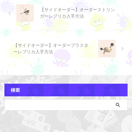
を使って相手の行動を制限し、
ペシャルウェポンの「デコイチ
【サイドオーダー】オーダーストリン
スペシャルウェポンの「ウルト
ラシ」で相手の足元をとり、メ
ガーレプリカ入手方法
ラチャクチ」を叩きこもう。
インウェポンで素早く追撃しよ
pic.twitter.com/7UuUUkia9s
う。
— Splatoon（スプラトゥー
pic.twitter.com/1tpOjusYHa —
ン） (@SplatoonJP) May 21 ...
Splatoon（スプラトゥーン）
(@SplatoonJP) May ...
【サイドオーダー】オーダーブラスタ
ーレプリカ入手方法
検索