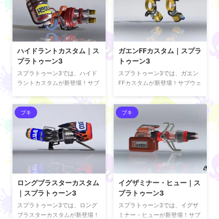
ハイドラントカスタム｜ス
ガエンFFカスタム｜スプラ
プラトゥーン3
トゥーン3
スプラトゥーン3では、ハイド
スプラトゥーン3では、ガエン
ラントカスタムが新登場！サブ
FFカスタムが新登場！サブウェ
ウェポン・スペシャルウェポン
ポン・スペシャルウェポンつい
ついて掲載している。 ハイドラ
て掲載している。 ガエンFFカ
ントカスタム これは「ハイドラ
スタム これは「ガエンFFカス
ブキ
ブキ
ントカスタム」。 ハイドライド
タム」。 ガエンFFに純正パー
に純正ステッカーがあしらわれ
ツで別カラーリングにカスタム
たカスタムモデルだ。 サブウェ
したモデルだ。 サブウェポンの
ポンの「トラップ」で有利なポ
「クイックボム」により機動力
ジションを維持し、メインウェ
が高まっており、前線でスライ
ポンの高火力を最大限発揮しよ
ド後の高速連射を発揮しやすく
う。 スペシャルウェポンの「ス
なっている。 スペシャルウェポ
ロングブラスターカスタム
イグザミナー・ヒュー｜ス
ミナガシート」で攻防両面での
ンの「トリプルトルネード」で
｜スプラトゥーン3
プラトゥーン3
活躍が期待できそうだ。
要所を守る相手をどかして突入
スプラトゥーン3では、ロング
スプラトゥーン3では、イグザ
pic.twitter.com/vWRzPg9tGF
だ。
ブラスターカスタムが新登場！
ミナー・ヒューが新登場！サブ