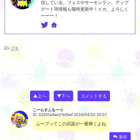
信している。フェスやサーモンラン、アップ
デート等情報も随時更新中！イカ、よろしく
ーーー！
-
ブキ
▲上へ
▼下へ
コメントする
こーらすふるーつ
ID: 322d1a4ae37e2bef 2024/04/30 20:07
ムーブってこの武器が一番輝くよね
返信